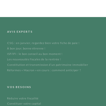
AVIS EXPERTS
CSG : en janvier, regardez bien votre fiche de paie !
À bon jour, bonne étrenne !
ISF/IFI : le bon conseil au bon moment !
Les nouveautés fiscales de la rentrée !
Constitution et transmission d’un patrimoine immobilier
Réformes « Macron » en cours : comment anticiper ?
VOS BESOINS
Réduire votre fiscalité
Constituer votre capital