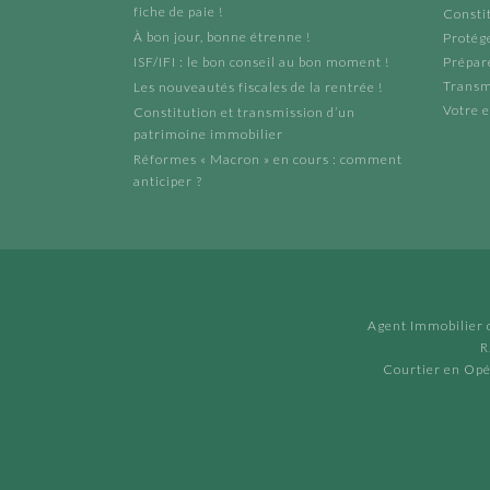
fiche de paie !
Constit
À bon jour, bonne étrenne !
Protége
ISF/IFI : le bon conseil au bon moment !
Prépare
Transm
Les nouveautés fiscales de la rentrée !
Votre e
Constitution et transmission d’un
patrimoine immobilier
Réformes « Macron » en cours : comment
anticiper ?
Agent Immobilier d
R
Courtier en Opé