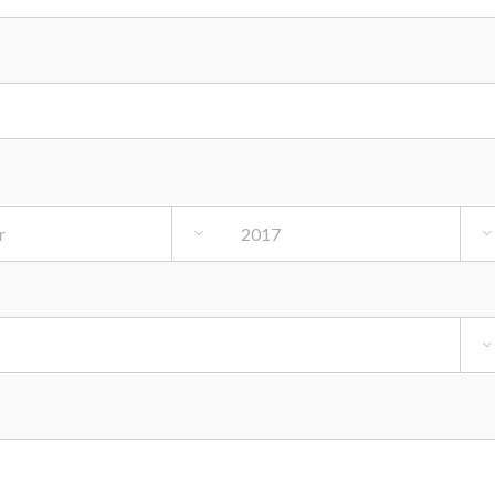


