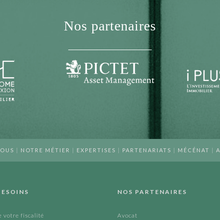
Nos partenaires
NOUS
|
NOTRE MÉTIER
|
EXPERTISES
|
PARTENARIATS
|
MÉCÉNAT
|
A
BESOINS
NOS PARTENAIRES
 votre fiscalité
Avocat