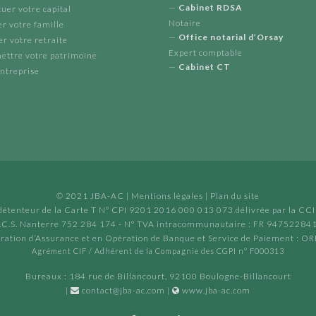
—
Cabinet RDSA
uer votre capital
Notaire
r votre famille
—
Office notarial d’Orsay
r votre retraite
Expert comptable
ettre votre patrimoine
—
Cabinet CT
ntreprise
© 2021 JBA-AC |
Mentions légales |
Plan du site
étenteur de la Carte T N° CPI 9201 2016 000 013 073 délivrée par la CCI 
.C.S. Nanterre 752 284 174 - N° TVA intracommunautaire : FR 94752284
ration d’Assurance et en Opération de Banque et Service de Paiement : 
Agrément CIF / Adhérent de la Compagnie des CGPI n° F000313
Bureaux : 184 rue de Billancourt, 92100 Boulogne-Billancourt
|
contact@jba-ac.com
|
www.jba-ac.com