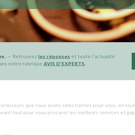
ns.
— Retrouvez
les réponses
et toute l’actualité
 dans notre rubrique
AVIS D’EXPERTS
.
ournisseurs que nous avons sélectionnés pour vous, en tout
avant tout pour vous procurer les meilleurs services et gag