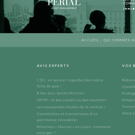
ACCUEIL
|
QUI SOMMES-
AVIS EXPERTS
VOS 
CSG : en janvier, regardez bien votre
Réduire
fiche de paie !
Constit
À bon jour, bonne étrenne !
Protége
ISF/IFI : le bon conseil au bon moment !
Prépare
Transm
Les nouveautés fiscales de la rentrée !
Votre e
Constitution et transmission d’un
patrimoine immobilier
Réformes « Macron » en cours : comment
anticiper ?