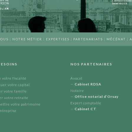
NOUS
|
NOTRE MÉTIER
|
EXPERTISES
|
PARTENARIATS
|
MÉCÉNAT
|
A
BESOINS
NOS PARTENAIRES
 votre fiscalité
Avocat
—
Cabinet RDSA
uer votre capital
Notaire
r votre famille
—
Office notarial d’Orsay
r votre retraite
Expert comptable
ettre votre patrimoine
—
Cabinet CT
ntreprise